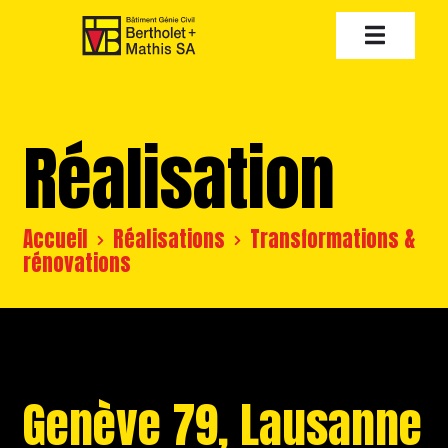
Réalisation
Accueil
Réalisations
Transformations &
rénovations
Genève 79, Lausanne