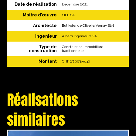
Date de réalisation
Décembre 2021
Maître d'œuvre
SILL SA
Architecte
Butikofer de Oliveira Vernay Sàrl
Ingénieur
Alberti Ingénieurs SA
Type de
Construction immobilière
construction
traditionnelle
Montant
CHF 2’209’155.30
Réalisations
similaires