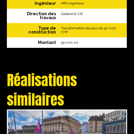
Ingénieur
MPo ingénieur
Direction des
Galland & CIE
travaux
Type de
Transformation de plus de 50’000
construction
CHF
Montant
95’000.00
Réalisations
similaires