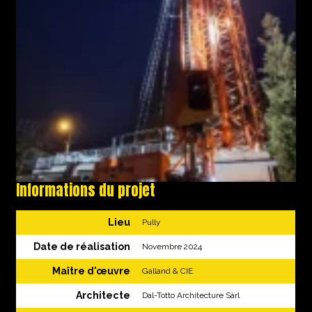
Informations du projet
Lieu
Pully
Date de réalisation
Novembre 2024
Maître d'œuvre
Galland & CIE
Architecte
Dal-Totto Architecture Sàrl