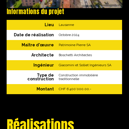
Informations du projet
Lieu
Lausanne
Date de réalisation
Octobre 2024
Maître d'œuvre
Patrimoine Pierre SA
Architecte
Boschetti Architectes
Ingénieur
Giacomini et Solliet Ingénieurs SA
Type de
Construction immobilière
construction
traditionnelle
Montant
CHF 6’400’000.00.-
Réalisations