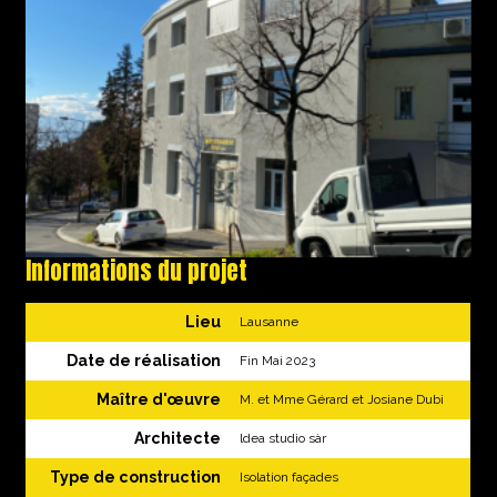
Informations du projet
Lieu
Lausanne
Date de réalisation
Fin Mai 2023
Maître d'œuvre
M. et Mme Gérard et Josiane Dubi
Architecte
ldea studio sàr
Type de construction
Isolation façades