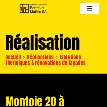
Réalisation
Accueil
Réalisations
Isolations
thermiques & rénovations de façades
Montoie 20 à