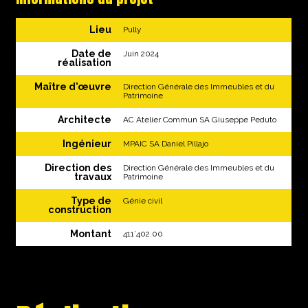
Lieu
Pully
Date de
Juin 2024
réalisation
Maître d'œuvre
Direction Générale des Immeubles et du
Patrimoine
Architecte
AC Atelier Commun SA Giuseppe Peduto
Ingénieur
MPAIC SA Daniel Pillajo
Direction des
Direction Générale des Immeubles et du
travaux
Patrimoine
Type de
Génie civil
construction
Montant
411’402.00