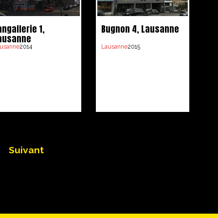
angallerie 1,
Bugnon 4, Lausanne
ausanne
usanne
2014
Lausanne
2015
Suivant