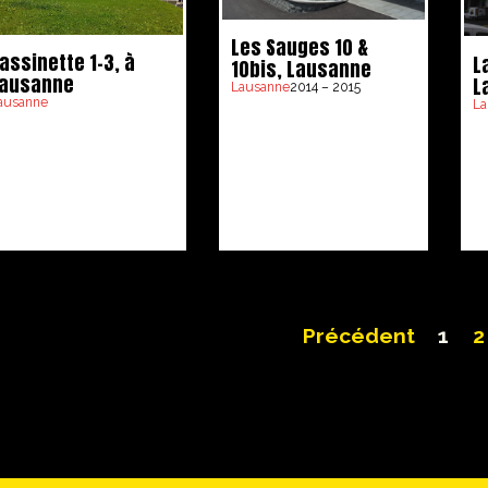
Les Sauges 10 &
assinette 1-3, à
L
10bis, Lausanne
ausanne
L
Lausanne
2014 – 2015
ausanne
La
Précédent
1
2