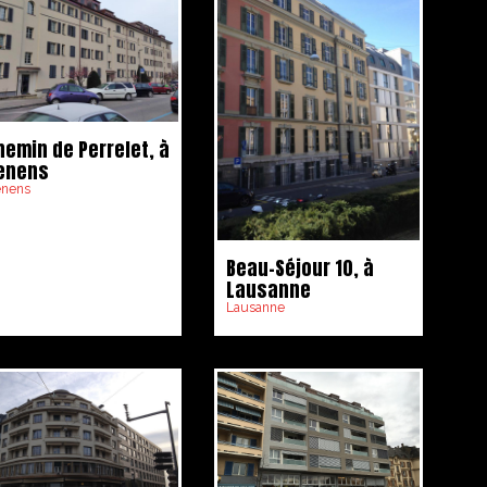
hemin de Perrelet, à
enens
enens
Beau-Séjour 10, à
Lausanne
Lausanne