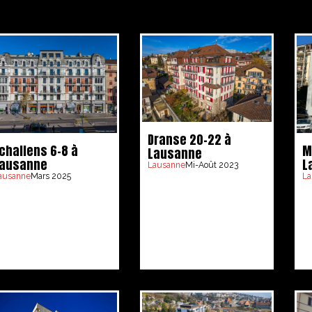
Dranse 20-22 à
challens 6-8 à
M
Lausanne
ausanne
L
Lausanne
Mi-Août 2023
ausanne
Mars 2025
La