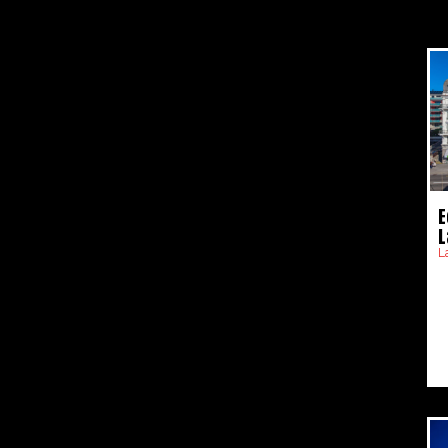
E
L
L