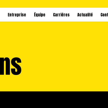
s
Entreprise
Équipe
Carrières
Actualité
Con
ons