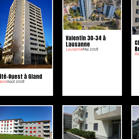
Valentin 30-34 à
C
Lausanne
R
Lausanne
Mai 2018
R
ité-Ouest à Gland
land
Août 2018