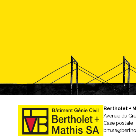
Bertholet + 
Avenue du Gr
Case postale
bm.sa@berthol