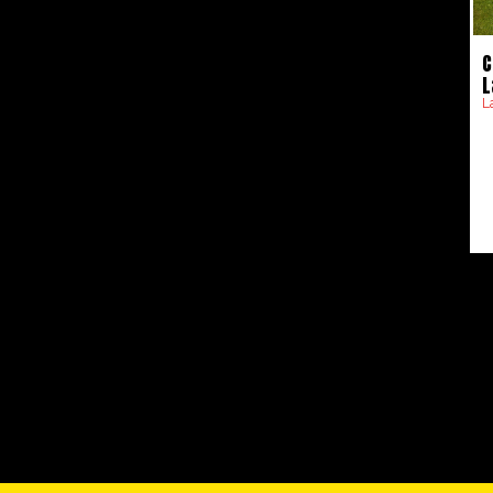
C
L
L